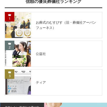
信頼の優良葬儀社ランキング
1
お葬式のむすびす（旧・葬儀社アーバン
フューネス）
2
公益社
3
ティア