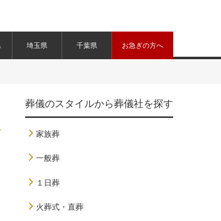
県
埼玉県
千葉県
お急ぎの方へ
葬儀のスタイルから葬儀社を探す
家族葬
一般葬
１日葬
火葬式・直葬