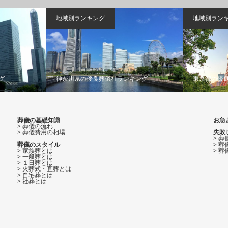
地域別ランキング
地域別ラン
グ
神奈川県の優良葬儀社ランキング
東京都の優
葬儀の基礎知識
お急
> 葬儀の流れ
> 葬儀費用の相場
失敗
> 
葬儀のスタイル
> 
> 家族葬とは
> 
> 一般葬とは
> １日葬とは
> 火葬式・直葬とは
> 自宅葬とは
> 社葬とは